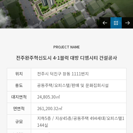
PROJECT NAME
전주완주혁신도시 4-1블럭 대방 디엠시티 건설공사
위치
전주시 덕진구 장동 1111번지
용도
공동주택/오피스텔/판매 및 문화집회시설
대지면적
24,805.30㎡
연면적
261,200.32㎡
지하5층 / 지상45층/공동주택 494세대/오피스텔1
규모
144실